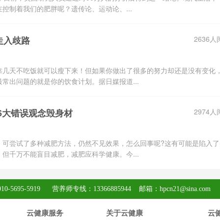
控制着我们的肥胖呢？遗传论、运动论、...
走入歧路
2636人
靠几天不吃饭就可以瘦下来！但如果你做出了很多的努力却还是没有变化
常出问题的就是你的饮食计划。据日媒报道...
6大错误观念毁身材
2974人
。可尝试了多种减肥方法，仍然不见效果，怎么回事呢?这有可能是陷入了
但千万不能盲目减肥，减肥应科学健康。今...
95-5919 营养师专线：13366885944 邮箱：hpcn21@sina.com
云健康服务
关于云健康
云