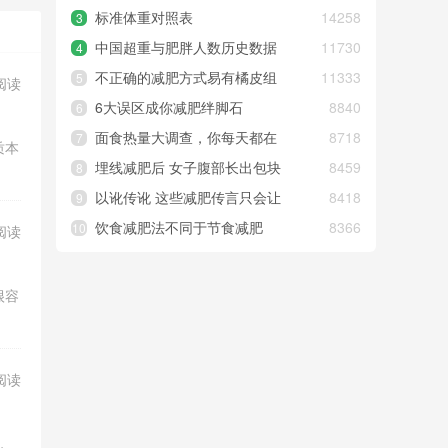
标准体重对照表
14258
3
中国超重与肥胖人数历史数据
11730
4
统计，超重人数已达3.41亿
不正确的减肥方式易有橘皮组
11333
5
阅读
织
6大误区成你减肥绊脚石
8840
6
面食热量大调查，你每天都在
8718
7
质本
吃多少卡路里？
埋线减肥后 女子腹部长出包块
8459
8
以讹传讹 这些减肥传言只会让
8418
9
你做无用功
饮食减肥法不同于节食减肥
8366
10
阅读
法，健康有效才是最好的
很容
阅读
，