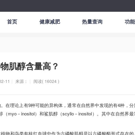
首页
健康减肥
热量查询
功能
食物肌醇含量高？
2-11
|
来源：
|
阅读( 16024 )
。在理论上有9种可能的异构体，通常在自然界中发现的有4种，分
肌肉肌醇（myo－inositol）和鲨肌醇（scyllo－inositol）。其中在自然界
在植物和鸟类有核红血球中作为六磷酸肌醇是以六磷酸酯形式存在的