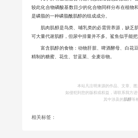
较此化合物磷酸基数目少的化合物同样分布在植物
是磷脂的一种磷脂酰肌醇的组成成分。
肌肉肌醇是鸟类、哺乳类的必需营养源，缺乏
可大量代谢肌醇，但尿中排量并不多。鲨鱼似乎能把
富含肌醇的食物：动物肝脏、啤酒酵母、白花豆（
精制的糖蜜、花生、甘蓝菜、全麦谷物。
本站凡注明来源的作品、文章、图
如侵犯到您的版权或权益，请联系我方进
其中涉及的
肌醇
等
相关标签：