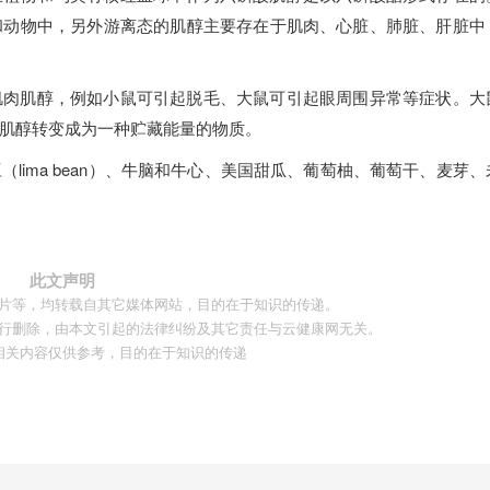
和动物中，另外游离态的肌醇主要存在于肌肉、心脏、肺脏、肝脏中
肌肉肌醇，例如小鼠可引起脱毛、大鼠可引起眼周围异常等症状。大
肌醇转变成为一种贮藏能量的物质。
lima bean）、牛脑和牛心、美国甜瓜、葡萄柚、葡萄干、麦芽、
此文声明
片等，均转载自其它媒体网站，目的在于知识的传递。
行删除，由本文引起的法律纠纷及其它责任与云健康网无关。
相关内容仅供参考，目的在于知识的传递