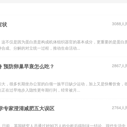
症状
3088人
，这不仅是因为蛋白质是构成机体组织器官的基本成分，更重要的是蛋白
合成、分解的对立统一过程，推动生命活动...
身 预防卵巢早衰怎么吃？
2867人
加大，很多长期坐办公室的白领一族平日缺少运动，加上又是快餐饮食，
正在过早地步入隐性更年期行列，经常被月...
医学专家澄清减肥五大误区
2764人
，日前，英国研究人员通过对90万人的分析后得到这一结论。现代生活中