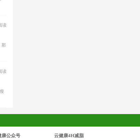
阅读
，那
阅读
瘦
健康公众号
云健康4H减脂