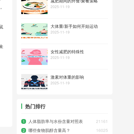
减肥期间的外食/聚餐策略
，
2025-11-19
大体重/新手如何开始运动
鼠
2025-11-19
未
女性减肥的特殊性
2025-11-19
激素对体重的影响
2025-11-19
热门排行
人体脂肪率与水份含量对照表
21161
1
哪些食物肌醇含量高？
16025
2