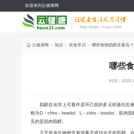
欢迎来到云健康网
Make Healthy Living A Habit
云健康网
知识
饮食常识
哪些食物肌醇含量高？
>
>
>
哪些
时间：2020-0
肌醇在化学上可看作是环己烷的多元烃基衍生物
称为D－chiro－inositol、L－chiro－inositol、
见的是肌肉肌醇。
几乎所有生物都含有游离态或结合态的肌醇。