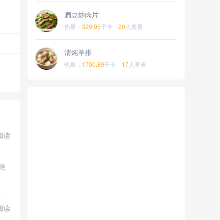
扁豆炒肉片
热量：
329.95
千卡
20
人查看
清炖羊排
热量：
1700.89
千卡
17
人查看
阅读
绝
阅读