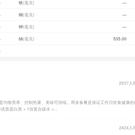
—
铁
(毫克)
—
—
铜
(毫克)
—
—
钾
(毫克)
—
—
钠
(毫克)
535.00
—
2637人
，而是均衡营养、控制热量、美味可持续。周末备餐是保证工作日饮食健康的
蛋白质 + 1份复合碳水 +...
2424人