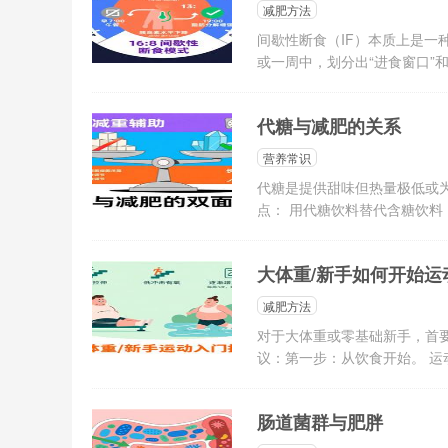
减肥方法
间歇性断食（IF）本质上是一
或一周中，划分出“进食窗口”和“
代糖与减肥的关系
营养常识
代糖是提供甜味但热量极低或为
点： 用代糖饮料替代含糖饮料
大体重/新手如何开始运
减肥方法
对于大体重或零基础新手，首
议：第一步：从饮食开始。 运动
肠道菌群与肥胖