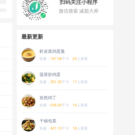
扫码关注小程序
微信搜索 减脂大师
最新更新
虾皮蒸鸡蛋羹
热量：
187.08
千卡
20
人查看
菠菜炒鸡蛋
热量：
351.35
千卡
17
人查看
孜然鸡丁
热量：
538.20
千卡
16
人查看
干锅包菜
热量：
421.10
千卡
18
人查看