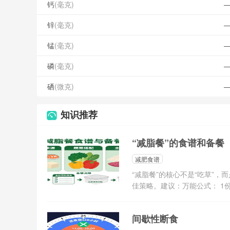
钙
(毫克)
锌
(毫克)
锰
(毫克)
磷
(毫克)
硒
(微克)
知识推荐
“减脂餐”的食谱和备餐
减肥食谱
“减脂餐”的核心不是“吃草”
佳策略。建议：万能公式： 1份优质
间歇性断食