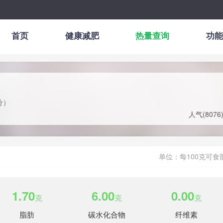
首页
健康减肥
热量查询
功能
分）
人气(
8076
单位：每100克可食
1.70
6.00
0.00
克
克
克
脂肪
碳水化合物
纤维素