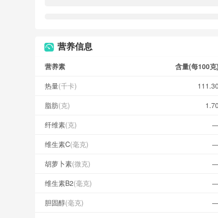
营养信息
营养素
含量(每100克
热量
(千卡)
111.3
脂肪
(克)
1.7
纤维素
(克)
维生素C
(毫克)
胡萝卜素
(微克)
维生素B2
(毫克)
胆固醇
(毫克)