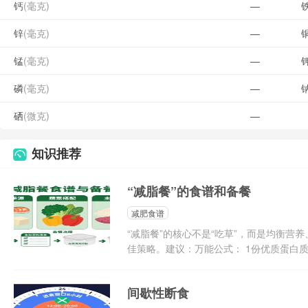
钙
(毫克)
—
锌
(毫克)
—
锰
(毫克)
—
磷
(毫克)
—
硒
(微克)
—
知识推荐
“减脂餐”的食谱和备餐
减肥食谱
“减脂餐”的核心不是“吃草”，而是均衡
佳策略。建议：万能公式： 1份优质蛋白质 + 
间歇性断食