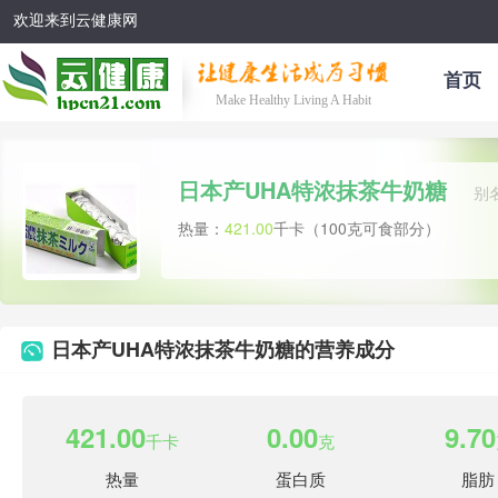
欢迎来到云健康网
首页
Make Healthy Living A Habit
日本产UHA特浓抹茶牛奶糖
别
热量：
421.00
千卡（100克可食部分）
日本产UHA特浓抹茶牛奶糖的营养成分
421.00
0.00
9.70
千卡
克
热量
蛋白质
脂肪