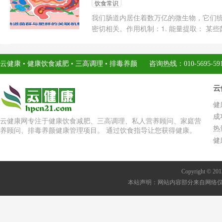
饮食常识
我们肠道内居住着数万亿的微生物，它们
密切相关。作用机制：1. 能量提取： 某些
云健康 • 健康饮食减肥 • 三高调理 • 排毒养颜 咨询热线：010-5695-5919
云
健
成
云健康网专注于健康饮食减肥、三高调理、私人营养顾问、家庭营
热
养顾问、排毒养颜健康管理项目。 通过饮食指导让您获得健康。
健
Copyright 
本站声明：网站内容部分来自网络