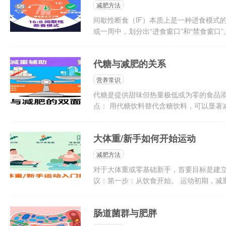
减肥方法
间歇性断食（IF）本质上是一种进食模式
或一周中，划分出“进食窗口”和“禁食窗口”。工
代糖与减肥的关系
营养常识
代糖是提供甜味但热量极低或为零的食品添
点： 用代糖饮料替代含糖饮料，可以显著减
大体重/新手如何开始运动
减肥方法
对于大体重或零基础新手，首要目标是建
议：第一步：从饮食开始。 运动初期，减重的
肠道菌群与肥胖