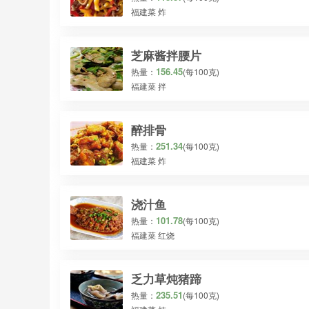
福建菜 炸
芝麻酱拌腰片
156.45
热量：
(每100克)
福建菜 拌
醉排骨
251.34
热量：
(每100克)
福建菜 炸
浇汁鱼
101.78
热量：
(每100克)
福建菜 红烧
乏力草炖猪蹄
235.51
热量：
(每100克)