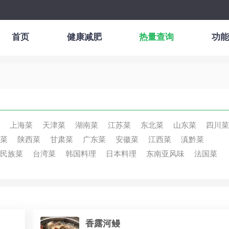
首页
健康减肥
热量查询
功能
上海菜
天津菜
湖南菜
江苏菜
东北菜
山东菜
四川菜
菜
陕西菜
甘肃菜
广东菜
安徽菜
江西菜
滇黔菜
民族菜
台湾菜
韩国料理
日本料理
东南亚风味
法国菜
香露河鳗