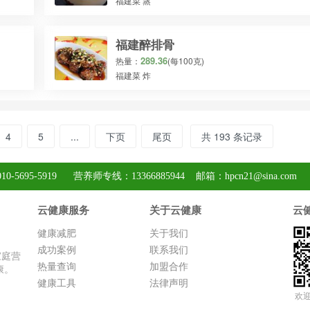
福建菜 蒸
福建醉排骨
289.36
热量：
(每100克)
福建菜 炸
4
5
...
下页
尾页
共 193 条记录
95-5919 营养师专线：13366885944 邮箱：hpcn21@sina.com
云健康服务
关于云健康
云
健康减肥
关于我们
成功案例
联系我们
家庭营
热量查询
加盟合作
康。
健康工具
法律声明
欢