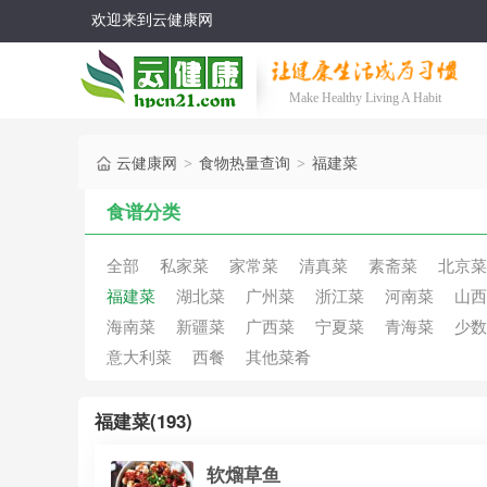
欢迎来到云健康网
Make Healthy Living A Habit
云健康网
食物热量查询
福建菜
>
>
食谱分类
全部
私家菜
家常菜
清真菜
素斋菜
北京菜
福建菜
湖北菜
广州菜
浙江菜
河南菜
山西
海南菜
新疆菜
广西菜
宁夏菜
青海菜
少数
意大利菜
西餐
其他菜肴
福建菜(193)
软熘草鱼