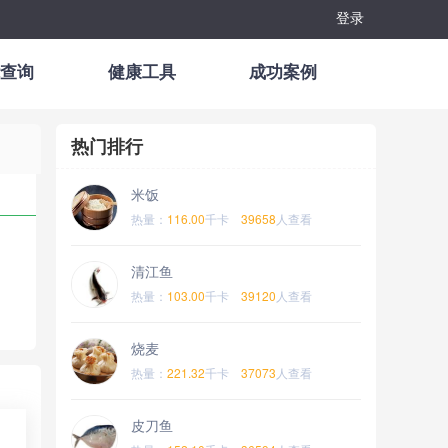
登录
查询
健康工具
成功案例
热门排行
米饭
热量：
116.00
千卡
39658
人查看
清江鱼
热量：
103.00
千卡
39120
人查看
烧麦
热量：
221.32
千卡
37073
人查看
皮刀鱼