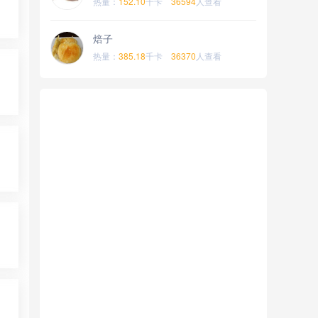
热量：
152.10
千卡
36594
人查看
焙子
热量：
385.18
千卡
36370
人查看